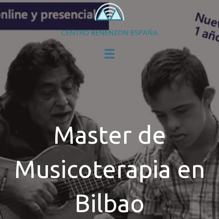
CENTRO BENENZON ESPAÑA
Master de
Musicoterapia en
Bilbao