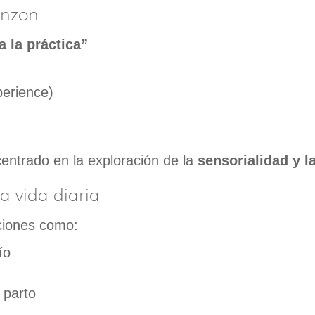
enzon
a la práctica”
perience)
entrado en la exploración de la
sensorialidad y 
a vida diaria
aciones como:
ío
 parto