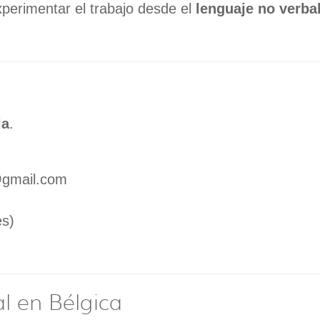
perimentar el trabajo desde el
lenguaje no verba
ia
.
@gmail.com
es)
l en Bélgica